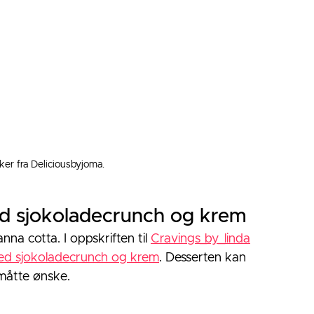
ker fra Deliciousbyjoma. 
d sjokoladecrunch og krem
na cotta. I oppskriften til 
Cravings_by_linda
ed sjokoladecrunch og krem
. Desserten kan 
måtte ønske. 