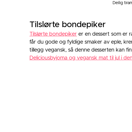
Deilig tira
Tilslørte bondepiker
Tilslørte bondepiker
 er en dessert som er 
får du gode og fyldige smaker av eple, krem
tillegg vegansk, så denne desserten kan fin
Deliciousbyjoma og vegansk mat til jul i de