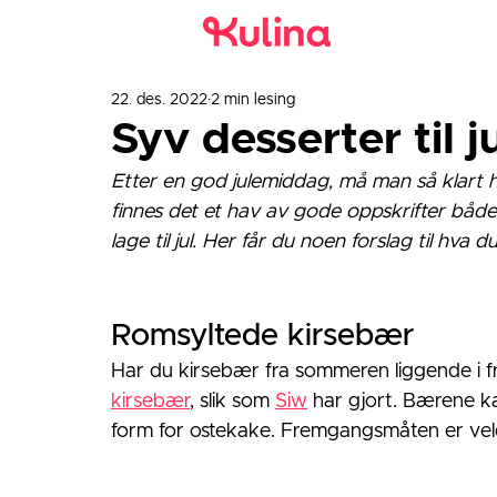
22. des. 2022
2 min lesing
Syv desserter til
Etter en god julemiddag, må man så klart ha
finnes det et hav av gode oppskrifter båd
lage til jul. Her får du noen forslag til hva 
Romsyltede kirsebær
Har du kirsebær fra sommeren liggende i fr
kirsebær
, slik som 
Siw
 har gjort. Bærene ka
form for ostekake. Fremgangsmåten er veld