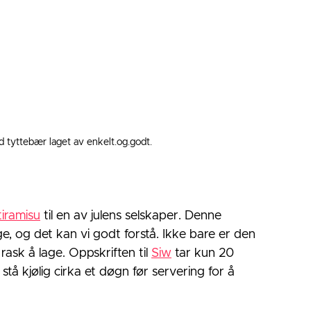
ed tyttebær laget av enkelt.og.godt.
tiramisu
 til en av julens selskaper. Denne 
ge, og det kan vi godt forstå. Ikke bare er den 
ask å lage. Oppskriften til 
Siw
 tar kun 20 
tå kjølig cirka et døgn før servering for å 