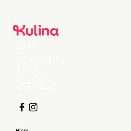
Alle
oppskrif
ter på
ett sted.
Hjem