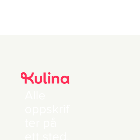
Alle
oppskrif
ter på
ett sted.