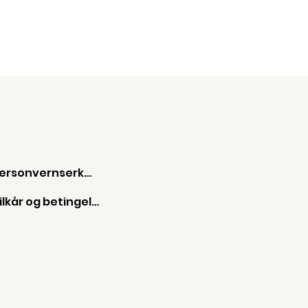
Personvernserkæring
Vilkår og betingelser