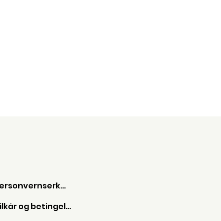
Personvernserkæring
Vilkår og betingelser