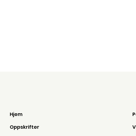
3.
Ferdig☺️
Hjem
Oppskrifter