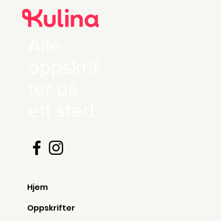
Alle
oppskrif
ter på
ett sted.
Hjem
Oppskrifter