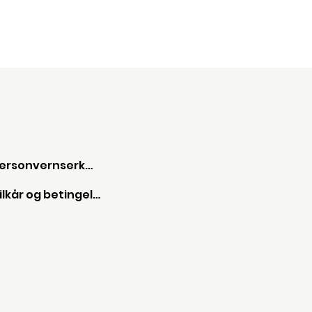
Personvernserkæring
Vilkår og betingelser