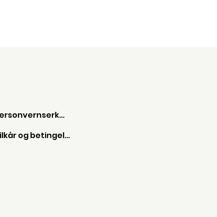
Personvernserkæring
Vilkår og betingelser