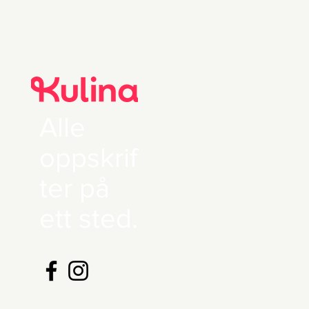
Alle
oppskrif
ter på
ett sted.