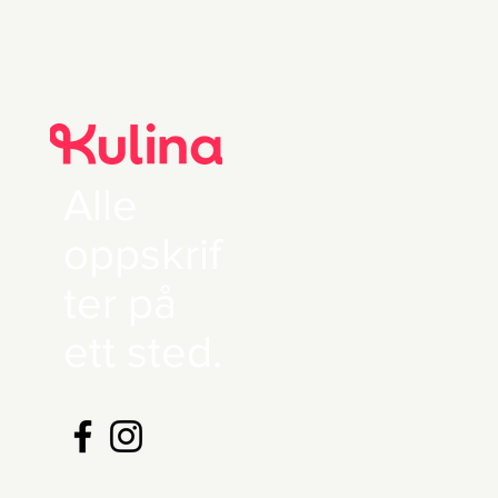
Alle
oppskrif
ter på
ett sted.