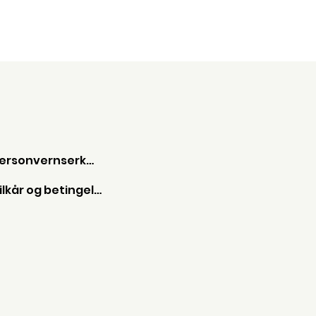
Personvernserkæring
Vilkår og betingelser