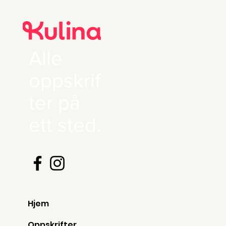
Alle
oppskrif
ter på
ett sted.
Hjem
Oppskrifter