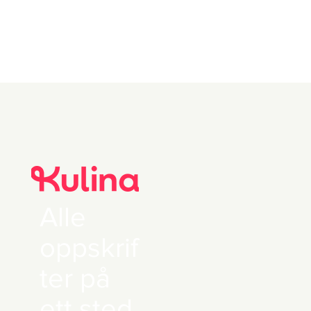
Alle
oppskrif
ter på
ett sted.