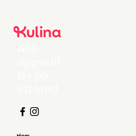
Alle
oppskrif
ter på
ett sted.
Hjem