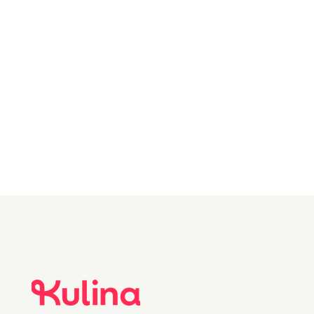
varm - så her er det
bare å nyte!