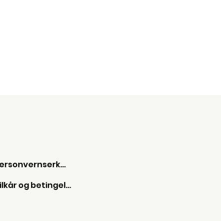
Personvernserkæring
Vilkår og betingelser