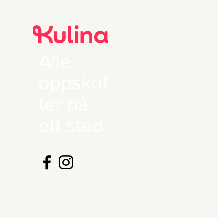
Alle
oppskrif
ter på
ett sted.