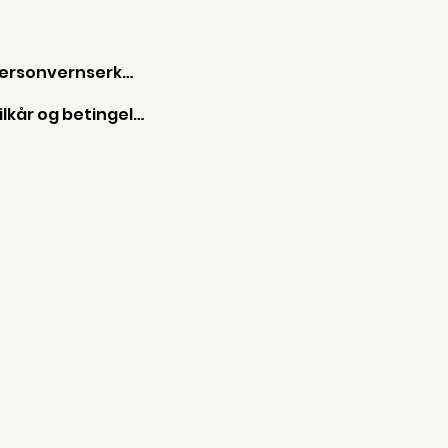
Personvernserkæring
Vilkår og betingelser