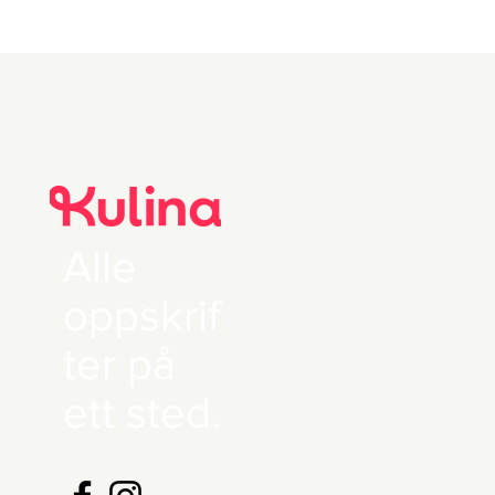
Alle
oppskrif
ter på
ett sted.