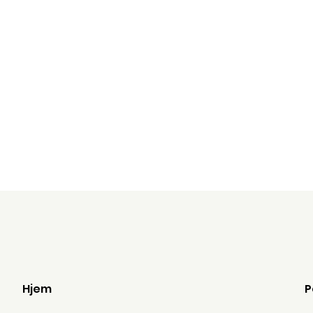
N Y T !
Hjem