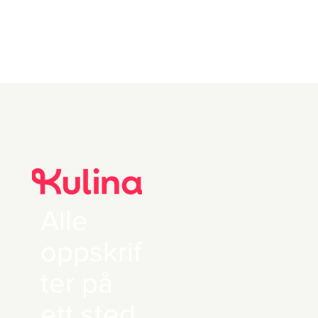
Alle
oppskrif
ter på
ett sted.