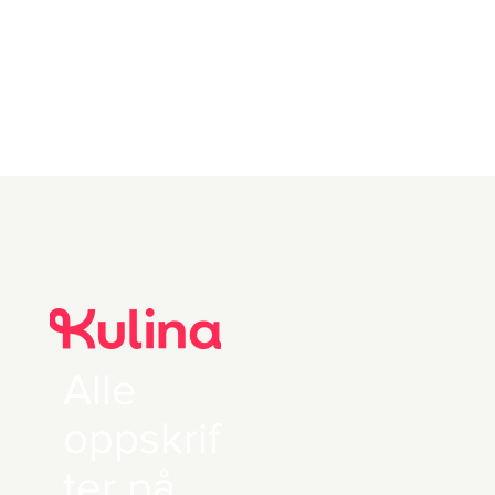
Alle
oppskrif
ter på