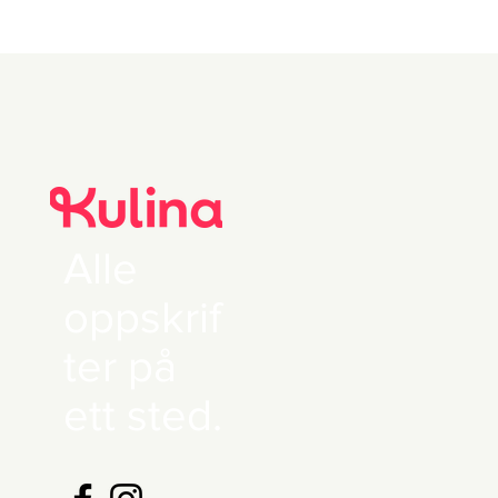
Alle
oppskrif
ter på
ett sted.