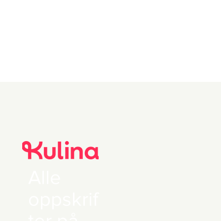
Alle
oppskrif
ter på