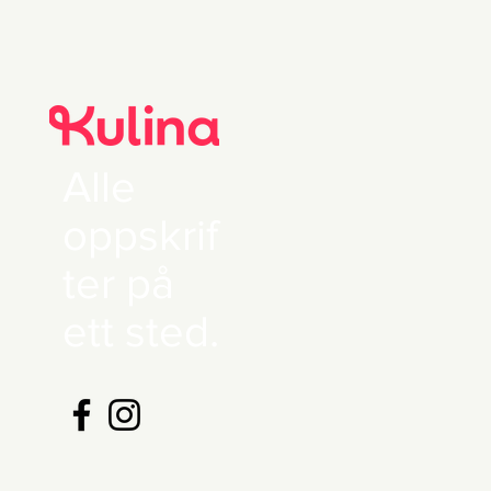
Alle
oppskrif
ter på
ett sted.