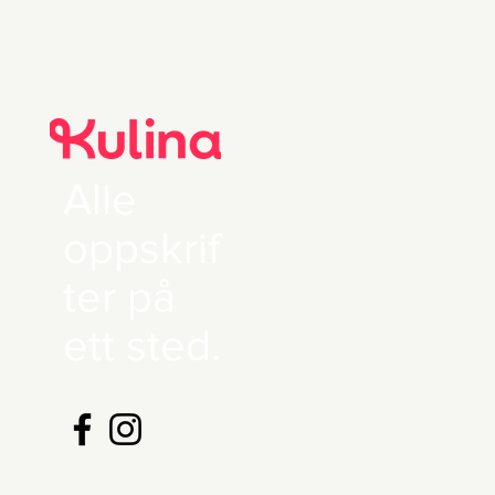
Alle
oppskrif
ter på
ett sted.