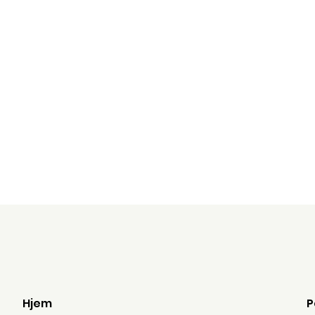
tynne flak og pres
lett ned på toppen
hver kjeks.
6
Stek på 200 grade
.
(forvarm ovnen) i 12
min.
Hjem