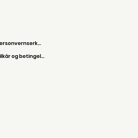
Personvernserkæring
Vilkår og betingelser