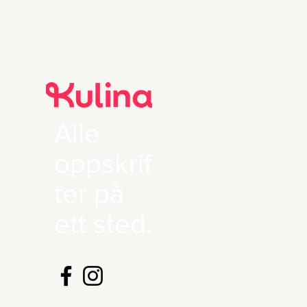
Alle
oppskrif
ter på
ett sted.