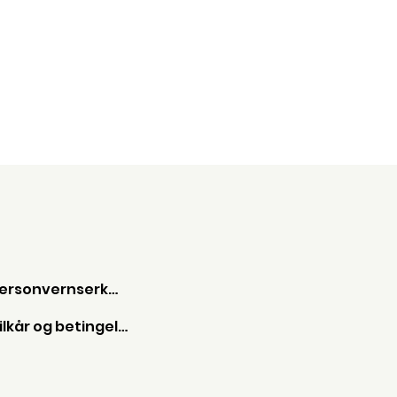
 på
9 på
Personvernserkæring
Vilkår og betingelser