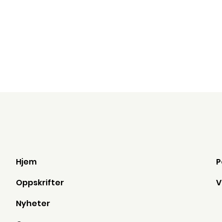
ta to ss røre til en
pannekake. Stekes
lav varme. (4-5 av 
induksjon)
Hjem
Oppskrifter
Nyheter