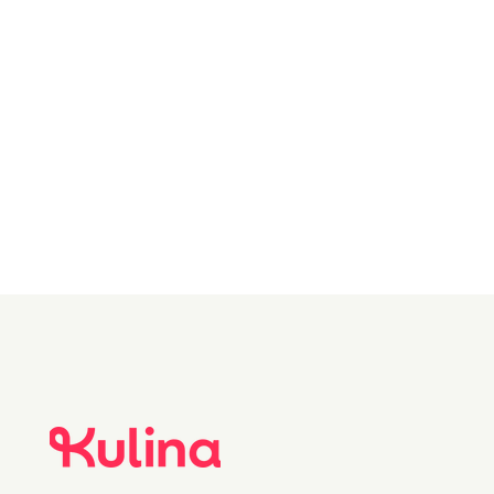
Vaniljesukker
(helst m/ekte
vanilje)