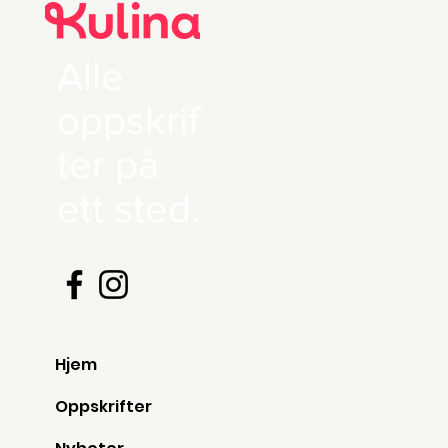
Alle
oppskrif
ter på
ett sted.
Hjem
Oppskrifter