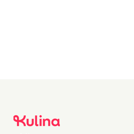
(presses til
granateplejuice)
0.5 stk Granateple
(granateplekjerner)
0 0 Friske
timiankvister