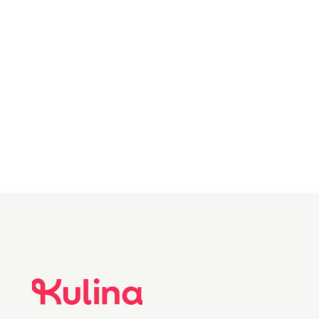
150 g Smør
1 teskje
Kardemomme
0.5 teskje Salt