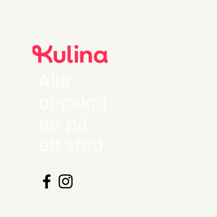
Alle
oppskrif
ter på
ett sted.