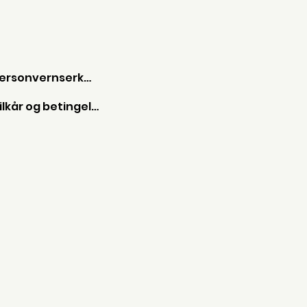
Personvernserkæring
Vilkår og betingelser