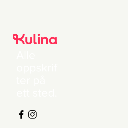
Alle
oppskrif
ter på
ett sted.