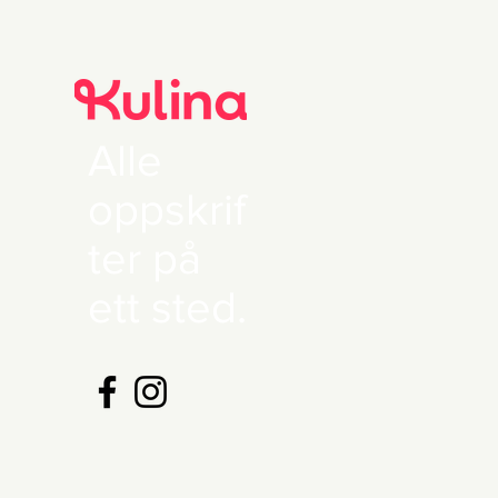
Alle
oppskrif
ter på
ett sted.