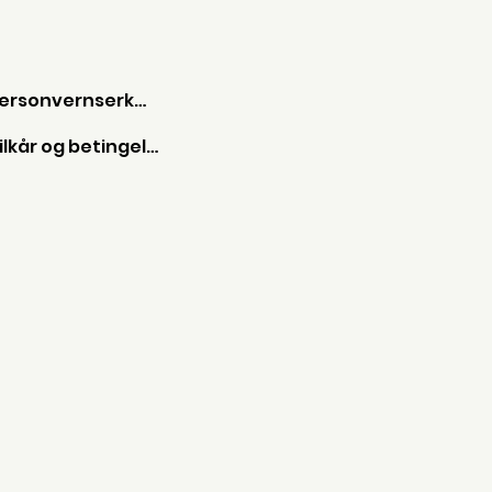
Personvernserkæring
Vilkår og betingelser