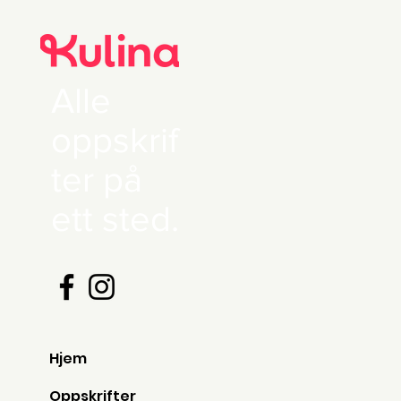
Alle
oppskrif
ter på
ett sted.
Hjem
Oppskrifter