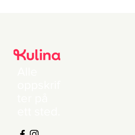
Alle
oppskrif
ter på
ett sted.