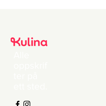
0 0 Nøytral olje
Alle
oppskrif
ter på
ett sted.