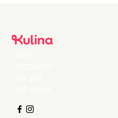
Alle
oppskrif
ter på
ett sted.