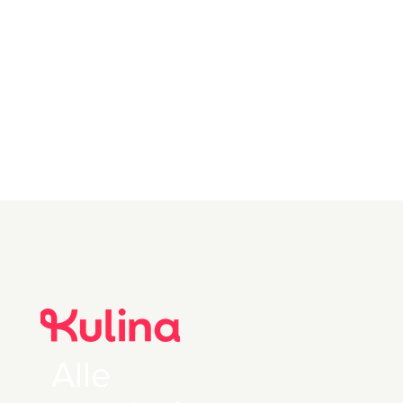
0.5 stykk Agurk
0.5 stykk
Granateple
1 bunt Koriander
0 0 Fetaost
Alle