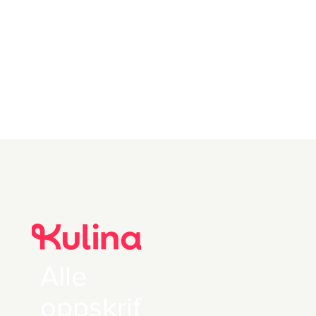
etter smak
5 spiseskje
Smør
Alle
oppskrif