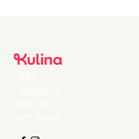
2 stk Reddik
Alle
oppskrif
ter på
ett sted.