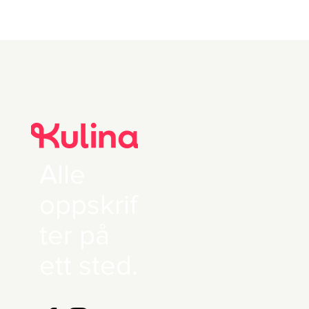
Alle
oppskrif
ter på
ett sted.