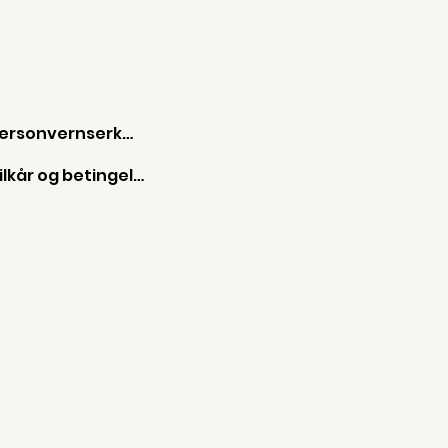
Personvernserkæring
Vilkår og betingelser