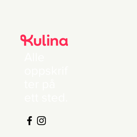
Alle
oppskrif
ter på
ett sted.