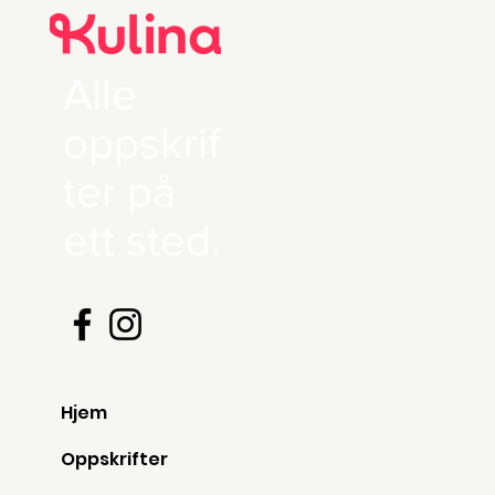
Alle
oppskrif
ter på
ett sted.
Hjem
Oppskrifter