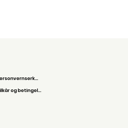
Personvernserkæring
Vilkår og betingelser