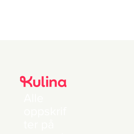
Alle
oppskrif
ter på