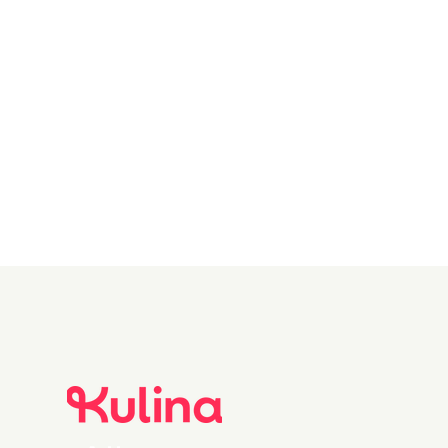
the recipe
Description of
the recipe