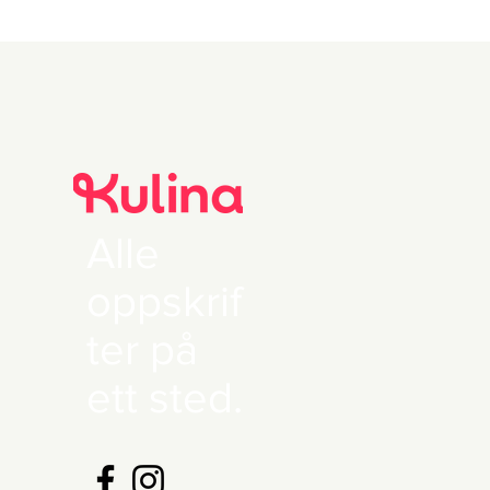
Alle
oppskrif
ter på
ett sted.