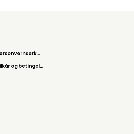
Personvernserkæring
Vilkår og betingelser