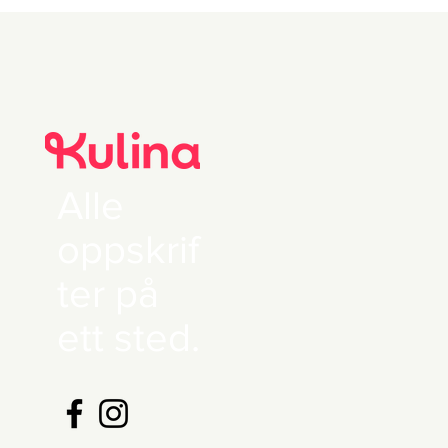
Alle
oppskrif
ter på
ett sted.