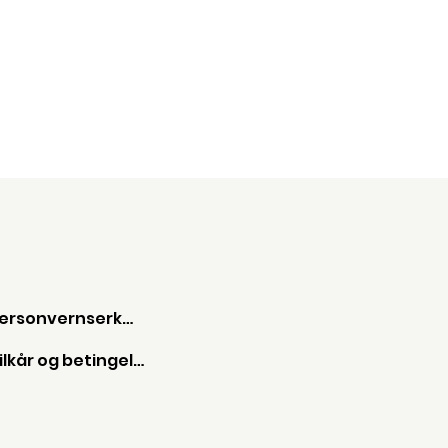
Personvernserkæring
Vilkår og betingelser