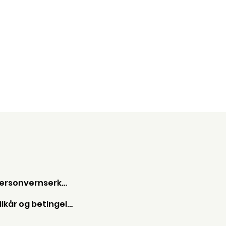
Personvernserkæring
Vilkår og betingelser