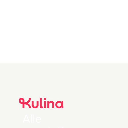
Description of
the recipe
Alle